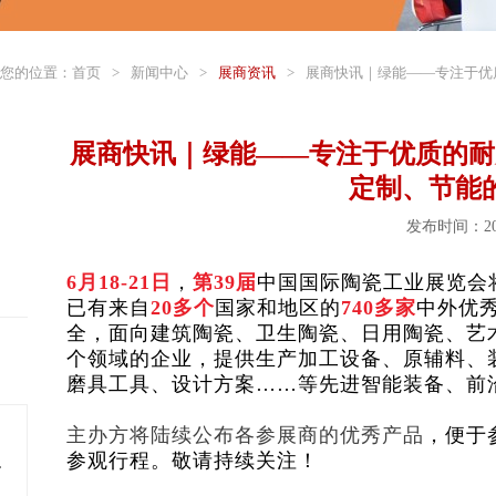
您的位置：
首页
>
新闻中心
>
展商资讯
>
展商快讯｜绿能——专注于优
展商快讯｜绿能——专注于优质的耐
定制、节能
发布时间：202
6月18-21日
，
第39届
中国国际陶瓷工业展览会
已有来自
20
多个
国家和地区的
740
多家
中外优
全，面向建筑陶瓷、卫生陶瓷、日用陶瓷、艺
个领域的企业，提供生产加工设备、原辅料、
磨具工具、设计方案……等先进智能装备、前
主办方将陆续公布各参展商的优秀产品
，便于
参观行程。敬请持续关注！
料多年