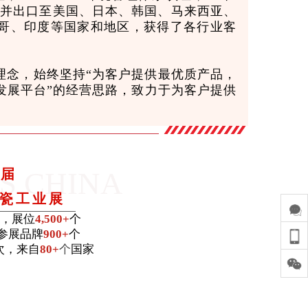
全国并出口至美国、日本、韩国、马来西亚、
哥、印度等国家和地区，获得了各行业客
理念，始终坚持“为客户提供最优质产品，
发展平台”的经营思路，致力于为客户提供
。
S CHINA
9届
瓷工业展
，展位
4,500+
个
参展品牌
900+
个
次，来自
80+
个
国家