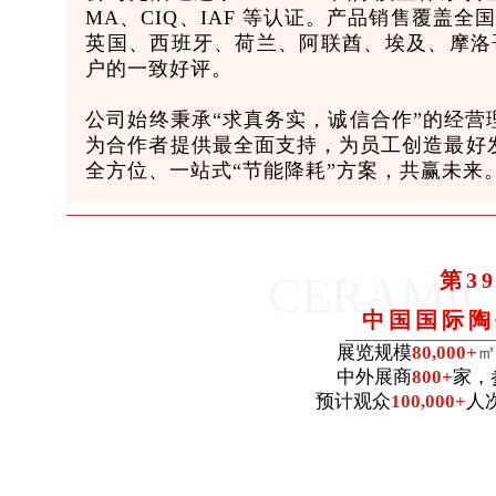
MA、CIQ、IAF 等认证。产品销售覆盖
英国、西班牙、荷兰、阿联酋、埃及、摩洛
户的一致好评。
公司始终秉承“求真务实，诚信合作”的经营
为合作者提供最全面支持，为员工创造最好
全方位、一站式“节能降耗”方案，共赢未来
CERAMIC
第3
中国国际陶
展览规模
80,000+
㎡
中外展商
800+
家，
预计观众
100,000+
人