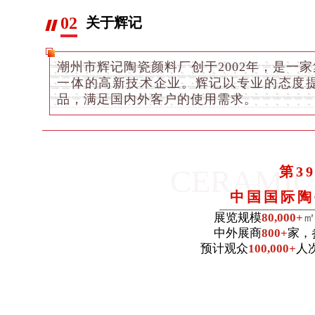
02
关于辉记
潮州市辉记陶瓷颜料厂创于2002年，是一
一体的高新技术企业。辉记以专业的态度
品，满足国内外客户的使用需求。
CERAMIC
第3
中国国际陶
展览规模
80,000+
㎡
中外展商
800+
家，
预计观众
100,000+
人