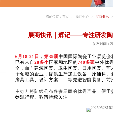
您的位置：
首页
>
新闻中心
>
展商资讯
>
展商快讯｜辉记——专注研发陶
发布时间：202
6月18-21日
，
第39届
中国国际陶瓷工业展览会
已有来自
20
多个
国家和地区的
740
多家
中外优
全，面向建筑陶瓷、卫生陶瓷、日用陶瓷、艺
个领域的企业，提供生产加工设备、原辅料、
磨具工具、设计方案……等先进智能装备、前
主办方将陆续公布各参展商的优秀产品
，便于
参观行程。敬请持续关注！
料多年