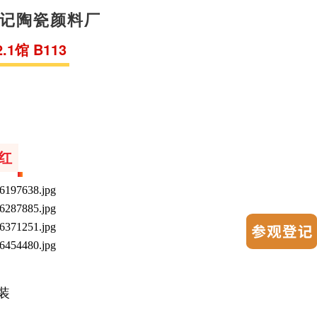
记陶瓷颜料厂
1馆 B113
红
装