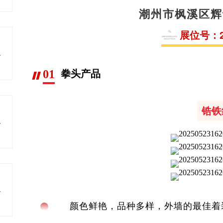
潮州市枫溪区辉
展位号：2.
瓷原料
01
拳头产品
锆铁
色发展
料研发
颜色鲜艳，品种多样，外墙的最佳着