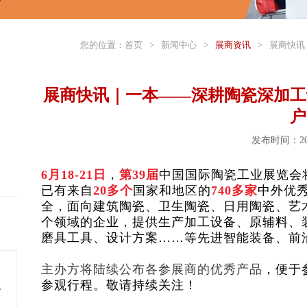
您的位置：
首页
>
新闻中心
>
展商资讯
>
展商快讯
展商快讯｜一本——深耕陶瓷深加工
户
发布时间：202
6月18-21日
，
第39届
中国国际陶瓷工业展览会
已有来自
20
多个
国家和地区的
740
多家
中外优
全，面向建筑陶瓷、卫生陶瓷、日用陶瓷、艺
个领域的企业，提供生产加工设备、原辅料、
磨具工具、设计方案……等先进智能装备、前
主办方将陆续公布各参展商的优秀产品
，便于
参观行程。敬请持续关注！
料多年