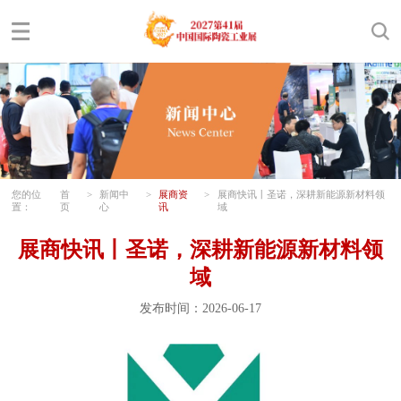
您的位
首
>
新闻中
>
展商资
>
展商快讯丨圣诺，深耕新能源新材料领
置：
页
心
讯
域
展商快讯丨圣诺，深耕新能源新材料领
域
发布时间：2026-06-17