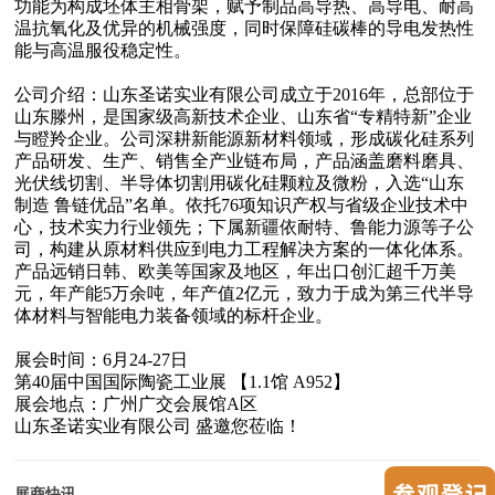
功能为构成坯体主相骨架，赋予制品高导热、高导电、耐高
温抗氧化及优异的机械强度，同时保障硅碳棒的导电发热性
能与高温服役稳定性。
公司介绍：山东圣诺实业有限公司成立于2016年，总部位于
山东滕州，是国家级高新技术企业、山东省“专精特新”企业
与
瞪羚企业
。公司深耕新能源新材料领域，形成碳化硅系列
产品研发、生产、销售全产业链布局，产品涵盖磨料磨具、
光伏线切割、半导体切割用碳化硅颗粒及微粉，入选“山东
制造 鲁链优品”名单。依托76项知识产权与省级企业技术中
心，技术实力行业领先；下属新疆依耐特、鲁能力源等子公
司，构建从原材料供应到电力工程解决方案的一体化体系。
产品远销日韩、欧美等国家及地区，年出口创汇超千万美
元，年产能5万余吨，年产值2亿元，致力于成为第三代半导
体材料与智能电力装备领域的标杆企业。
展会时间：6月24-27日
第40届中国国际陶瓷工业展 【1.1馆 A952】
展会地点：广州广交会展馆A区
山东圣诺实业有限公司
盛邀您莅临！
展商快讯