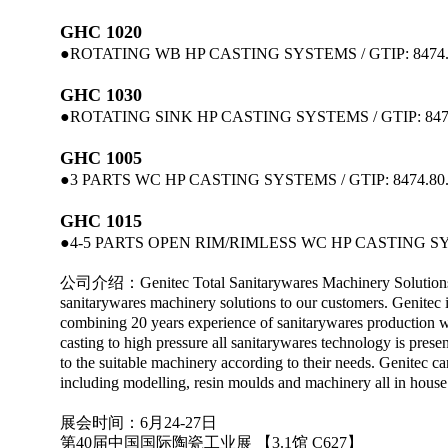
GHC 1020
●ROTATING WB HP CASTING SYSTEMS / GTIP: 8474.8
GHC 1030
●ROTATING SINK HP CASTING SYSTEMS / GTIP: 8474.
GHC 1005
●3 PARTS WC HP CASTING SYSTEMS / GTIP: 8474.80.
GHC 1015
●4-5 PARTS OPEN RIM/RIMLESS WC HP CASTING SYST
公司介绍：Genitec Total Sanitarywares Machinery Solutions -
sanitarywares machinery solutions to our customers. Genitec
combining 20 years experience of sanitarywares production wi
casting to high pressure all sanitarywares technology is prese
to the suitable machinery according to their needs. Genitec c
including modelling, resin moulds and machinery all in house
展会时间：6月24-27日
第40届中国国际陶瓷工业展 【3.1馆 C627】