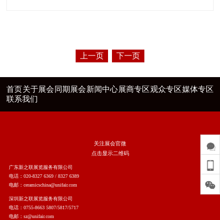
上一页
下一页
首页
关于展会
同期展会
新闻中心
展商专区
观众专区
媒体专区
联系我们
关注展会官微
点击显示二维码
广东新之联展览服务有限公司
电话：020-8327 6369 / 8327 6389
电邮：ceramicschina@unifair.com
深圳新之联展览服务有限公司
电话：0755-8663 5807/5817/5717
电邮：sz@unifair.com