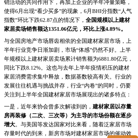
销活动的共同作用下，再加上企业的半年冲量策略，
使得6月出现“看少买多”的现象，6月BHI分指数“人气
指数”环比下跌62.87点的情况下，
全国规模以上建材
家居卖场销售额达1351.06亿元，环比上涨4.89%。
与全国房地产市场唇齿相依的全国建材家居市场，上
半年行业竞争日渐加剧，市场“体感”仍然不好。上半
年规模以上建材家居卖场累计销售额为6881.80亿元，
同比下跌8.12%。这也与去年上半年疫情积压的建材
家居消费需求集中释放，数据基数较高有关。行业的
发展往往机遇与挑战并存，行业“内卷”的同时，仍要
关注到上半年全国建材家居市场展现出的诸多特点：
一是，近年来协会曾多次解读到的，
建材家居以存量
房再装修（二次、三次等）为主导的市场份额在逐步
增大
。与美国等发达国家对比来看，随着泛家居市场
存量时代的到来，新房市场对建材家居市场的催动效