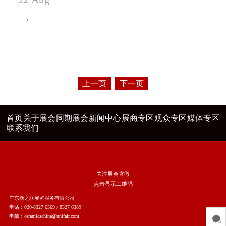
→
上一页
下一页
首页
关于展会
同期展会
新闻中心
展商专区
观众专区
媒体专区
联系我们
关注展会官微
点击显示二维码
广东新之联展览服务有限公司
电话：020-8327 6369 / 8327 6389
电邮：ceramicschina@unifair.com